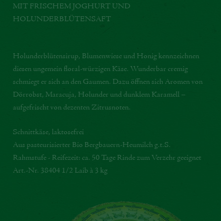
MIT FRISCHEM JOGHURT UND
HOLUNDERBLÜTENSAFT
Holunderblütensirup, Blumenwiese und Honig kennzeichnen
diesen ungemein floral-würzigen Käse. Wunderbar cremig
schmiegt er sich an den Gaumen. Dazu öffnen sich Aromen von
Dörrobst, Maracuja, Holunder und dunklem Karamell –
aufgefrischt von dezenten Zitrusnoten.
Schnittkäse, laktosefrei
Aus pasteurisierter Bio Bergbauern-Heumilch g.t.S.
Rahmstufe - Reifezeit: ca. 50 Tage Rinde zum Verzehr geeignet
Art.-Nr. 38404 1/2 Laib à 3 kg