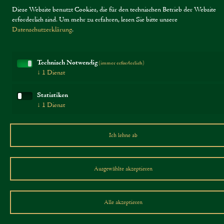
Durchschnittliche Nährwerte pro 100g
Diese Website benutzt Cookies, die für den technischen Betrieb der Website
erforderlich sind.
Um mehr zu erfahren, lesen Sie bitte unsere
Datenschutzerklärung
.
Brennwert:
1707 kJ / 412 kcal
Fett:
36 g
Technisch Notwendig
(immer erforderlich)
- davon gesättigte Fettsäuren:
24 g
↓
1
Dienst
Kohlenhydrate:
0 g
Statistiken
- davon Zucker:
0 g
↓
1
Dienst
Eiweiß:
22 g
Ich lehne ab
Salz:
1,5 g
Ausgewählte akzeptieren
Alle akzeptieren
Produkte