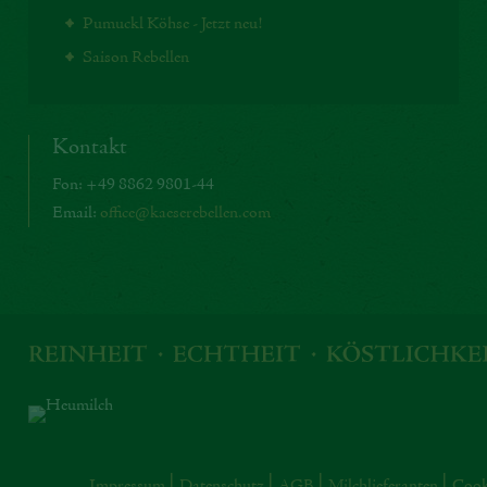
Pumuckl Köhse - Jetzt neu!
Saison Rebellen
Kontakt
Fon: +49 8862 9801-44
Email:
office@kaeserebellen.com
Impressum
Datenschutz
AGB
Milchlieferanten
Cook