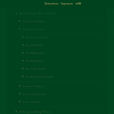
Datenschutz
Impressum
AGB
Rebellische Vielfalt
Rebellische Bio-Vielfalt
Traditions-Rebellen
Rebellen mit Zutaten
Bio Holunder Rebell
Bio Chili Rebell
Bio Pfeffer Rebell
Bio Rübli Rebell
Bio Vulkan Rebell
Bio Bockshornklee Rebell
Cremige Weichkäse
Sennerei Spezialitäten
Saison-Rebellen
König Ludwig Käse